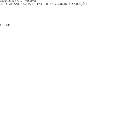
 (ISSN: 2526-6772)
- Indústria
AL DE ALTA VELOCIDADE TIPO FOLDING COM INTERPOLAÇÃO
o - IFSP