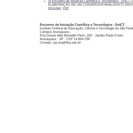
VI Encontro de Iniciação Científica e Tecnológica - EnICT
ELABORAÇÃO DE UM CONVERSOR ANALÓGICO-DIGIT
RESUMO
PDF
Encontro de Iniciação Científica e Tecnológica - EnICT
Instituto Federal de Educação, Ciência e Tecnologia de São Paul
Campus
Araraquara
Rua Doutor Aldo Benedito Pierri, 250 - Jardim Paulo Freire
Araraquara - SP - CEP 14.804-296
Contato: cpi.arq@ifsp.edu.br