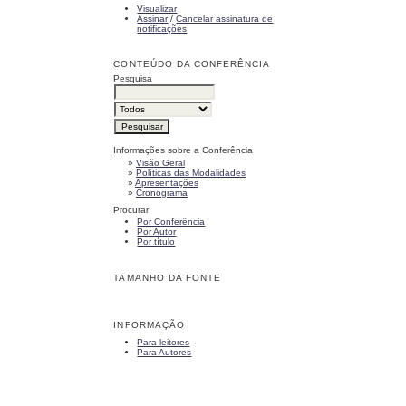
Visualizar
Assinar
/
Cancelar assinatura de
notificações
CONTEÚDO DA CONFERÊNCIA
Pesquisa
Informações sobre a Conferência
»
Visão Geral
»
Políticas das Modalidades
»
Apresentações
»
Cronograma
Procurar
Por Conferência
Por Autor
Por título
TAMANHO DA FONTE
INFORMAÇÃO
Para leitores
Para Autores